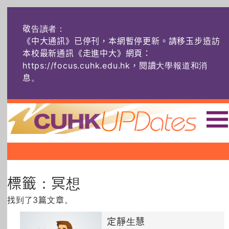
敬告讀者：
《中大通訊》已停刊，本網暫停更新。請移玉步造訪
本校最新通訊《走進中大》網頁：
https://focus.cuhk.edu.hk，閱讀大學報道和消
息
。
主頁
|
|
|
頭條
榜上友名
學術探奇
標籤：冥想
社創薈動
六物窺人
AI：人算不如
機算？
找到了3篇文章。
藝士匹靈
雅共賞
字裏科技
定靜生慧