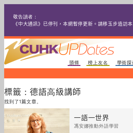
敬告讀者：
《中大通訊》已停刊，本網暫停更新。請移玉步造訪本
頭條
榜上友名
學術探
標籤：德語高級講師
找到了1篇文章。
一語一世界
馮安娜推動外語學習