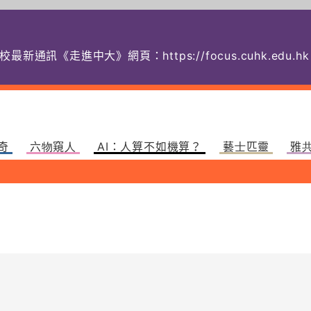
校最新通訊《走進中大》網頁：
https://focus.cuhk.
奇
六物窺人
AI：人算不如機算？
藝士匹靈
雅