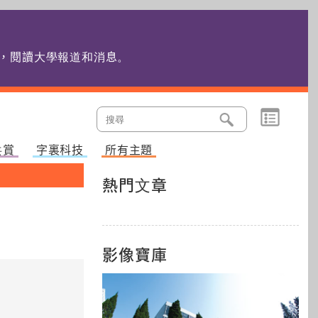
edu.hk，閱讀大學報道和消息
。
共賞
字裏科技
所有主題
熱門文章
影像寶庫