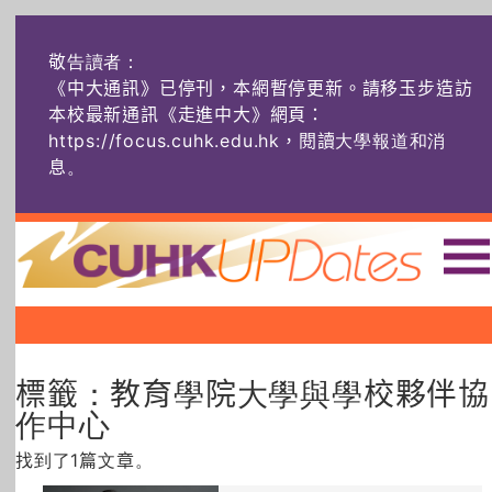
敬告讀者：
《中大通訊》已停刊，本網暫停更新。請移玉步造訪
本校最新通訊《走進中大》網頁：
https://focus.cuhk.edu.hk，閱讀大學報道和消
息
。
主頁
|
|
|
頭條
榜上友名
學術探奇
標籤：教育學院大學與學校夥伴協
社創薈動
六物窺人
AI：人算不如
機算？
作中心
找到了1篇文章。
藝士匹靈
雅共賞
字裏科技