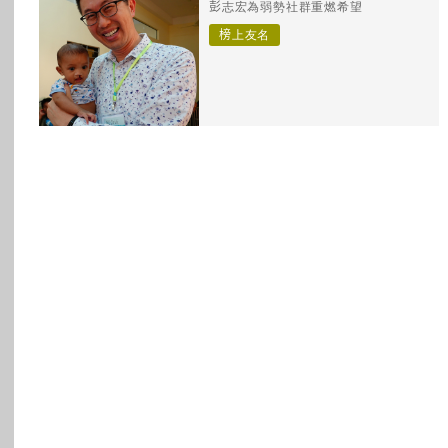
彭志宏為弱勢社群重燃希望
所有主題
榜上友名