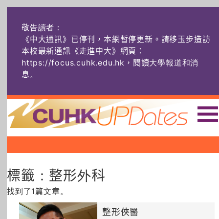
敬告讀者：
《中大通訊》已停刊，本網暫停更新。請移玉步造訪
本校最新通訊《走進中大》網頁：
https://focus.cuhk.edu.hk，閱讀大學報道和消
息
。
主頁
|
|
|
頭條
榜上友名
學術探奇
標籤：整形外科
社創薈動
六物窺人
AI：人算不如
機算？
找到了1篇文章。
藝士匹靈
雅共賞
字裏科技
整形俠醫