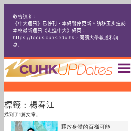
敬告讀者：
《中大通訊》已停刊，本網暫停更新。請移玉步造訪
本校最新通訊《走進中大》網頁：
https://focus.cuhk.edu.hk，閱讀大學報道和消
息
。
主頁
|
|
|
頭條
榜上友名
學術探奇
標籤：楊春江
社創薈動
六物窺人
AI：人算不如
機算？
找到了1篇文章。
藝士匹靈
雅共賞
字裏科技
釋放身體的百樣可能