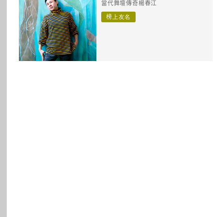
當代舞壇傳奇楊春江
所有主題
榜上友名