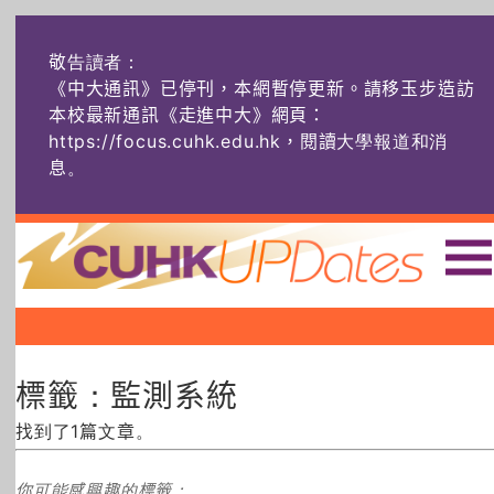
敬告讀者：
《中大通訊》已停刊，本網暫停更新。請移玉步造訪
本校最新通訊《走進中大》網頁：
https://focus.cuhk.edu.hk，閱讀大學報道和消
息
。
主頁
|
|
|
頭條
榜上友名
學術探奇
標籤：監測系統
社創薈動
六物窺人
AI：人算不如
機算？
找到了1篇文章。
藝士匹靈
雅共賞
字裏科技
你可能感興趣的標籤：