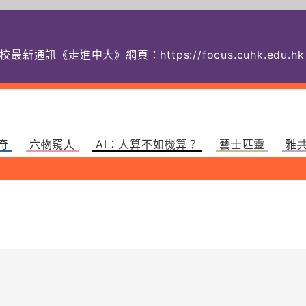
校最新通訊《走進中大》網頁：
https://focus.cuhk.
奇
六物窺人
AI：人算不如機算？
藝士匹靈
雅