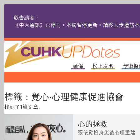
敬告讀者：
《中大通訊》已停刊，本網暫停更新。請移玉步造訪本
頭條
榜上友名
學術探
標籤：覺心‧心理健康促進協會
找到了1篇文章。
心的拯救
張依勵投身災後心理重建