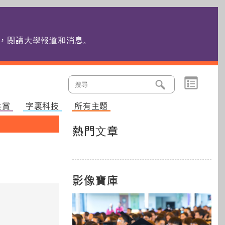
edu.hk，閱讀大學報道和消息
。
共賞
字裏科技
所有主題
熱門文章
影像寶庫