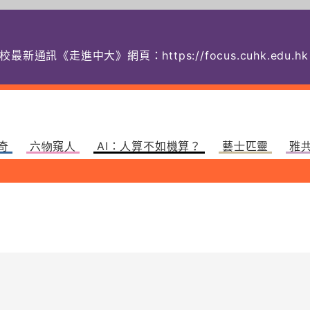
校最新通訊《走進中大》網頁：
https://focus.cuhk.
奇
六物窺人
AI：人算不如機算？
藝士匹靈
雅