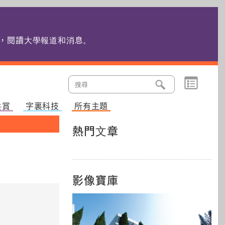
edu.hk，閱讀大學報道和消息
。
共賞
字裏科技
所有主題
熱門文章
影像寶庫