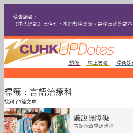
敬告讀者：
《中大通訊》已停刊，本網暫停更新。請移玉步造訪本
頭條
榜上友名
學術探
標籤：言語治療科
找到了1篇文章。
聽說無障礙
言語治療重建溝通