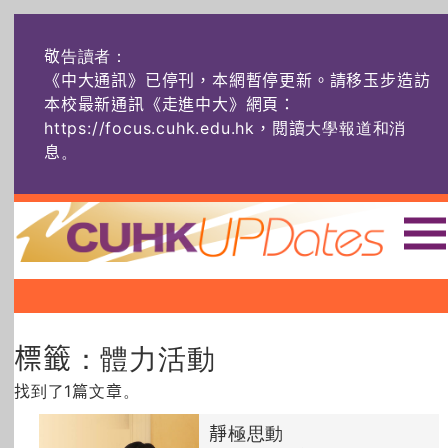
敬告讀者：
《中大通訊》已停刊，本網暫停更新。請移玉步造訪
本校最新通訊《走進中大》網頁：
https://focus.cuhk.edu.hk，閱讀大學報道和消
息
。
主頁
|
|
|
頭條
榜上友名
學術探奇
標籤：體力活動
社創薈動
六物窺人
AI：人算不如
機算？
找到了1篇文章。
藝士匹靈
雅共賞
字裏科技
靜極思動