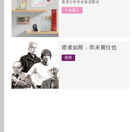
香港文學學者重溫舊情
所有主題
六物窺人
逝者如斯，而未嘗往也
頭條