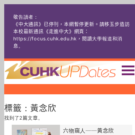
敬告讀者：
《中大通訊》已停刊，本網暫停更新。請移玉步造訪
本校最新通訊《走進中大》網頁：
https://focus.cuhk.edu.hk，閱讀大學報道和消
息
。
主頁
|
|
|
頭條
榜上友名
學術探奇
標籤：黃念欣
社創薈動
六物窺人
AI：人算不如
機算？
找到了2篇文章。
藝士匹靈
雅共賞
字裏科技
六物窺人──黃念欣