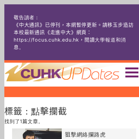
敬告讀者：
《中大通訊》已停刊，本網暫停更新。請移玉步造訪
本校最新通訊《走進中大》網頁：
https://focus.cuhk.edu.hk，閱讀大學報道和消
息
。
主頁
|
|
|
頭條
榜上友名
學術探奇
標籤：點擊攔截
社創薈動
六物窺人
AI：人算不如
機算？
找到了1篇文章。
藝士匹靈
雅共賞
字裏科技
狙擊網絡攔路虎