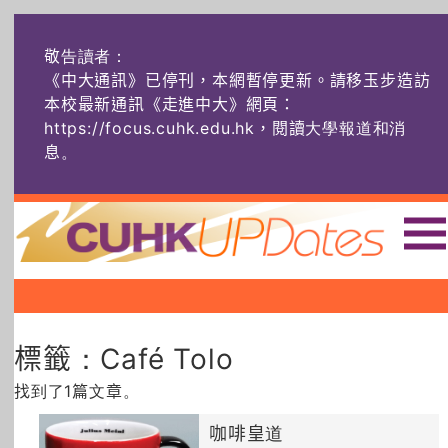
敬告讀者：
《中大通訊》已停刊，本網暫停更新。請移玉步造訪
本校最新通訊《走進中大》網頁：
https://focus.cuhk.edu.hk，閱讀大學報道和消
息
。
主頁
|
|
|
頭條
榜上友名
學術探奇
標籤：Café Tolo
社創薈動
六物窺人
AI：人算不如
機算？
找到了1篇文章。
藝士匹靈
雅共賞
字裏科技
咖啡皇道