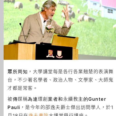
所有主題
眾所周知
，大學講堂每是各行各業翹楚的表演舞
台，不少著名學者、政治人物、文學家、大師鬼
才都是常客。
被傳媒稱為連環創業者和永續教主的
Gunter
Pauli
，是今年的邵逸夫爵士傑出訪問學人，於1
月18日在
逸夫書院
大講堂舉行講座。