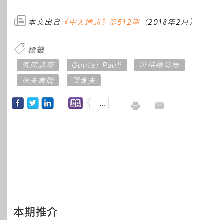
本文出自
《中大通訊》第512期
（2018年2月）
標籤
客席講座
Gunter Pauli
可持續發展
逸夫書院
邵逸夫
...
本期推介