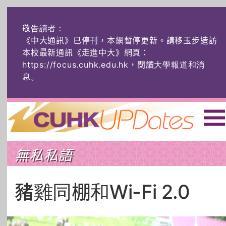
敬告讀者：
《中大通訊》已停刊，本網暫停更新。請移玉步造訪
本校最新通訊《走進中大》網頁：
https://focus.cuhk.edu.hk，閱讀大學報道和消
息
。
主頁
|
ENG
|
简体
|
無私私語
頭條
榜上友名
學術探奇
社創薈動
六物窺人
AI：人算不如
豬雞同棚和Wi-Fi 2.0
機算？
藝士匹靈
雅共賞
字裏科技