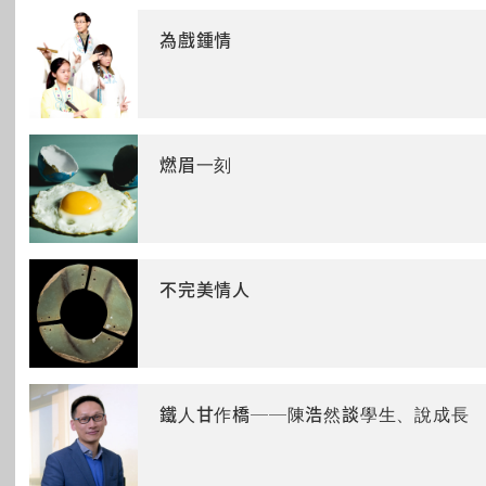
為戲鍾情
燃眉一刻
不完美情人
鐵人甘作橋──陳浩然談學生、說成長