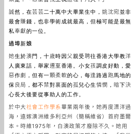
誠然，在芸芸二十萬中大畢業生中，姚沈宛並非
最會賺錢，也非學術成就最高，但極可能是最無
私奉獻的一位。
過埠新娘
她生於澳門，十歲時因父親受聘往香港大學教洋
人廣東話，舉家遷至香港。小女孩調皮好動，愛
惡作劇，但有一顆柔軟的心，每逢路過跑馬地的
保良局，都不禁對裏面的孤兒心生憐憫，暗下決
心長大後要從事助人的工作。
於中大
社會工作學系
畢業兩年後，她再度漂洋過
海，遠嫁澳洲維多利亞州（簡稱維省）首府墨爾
本。時維1975年，白澳政策才廢除不久。她用