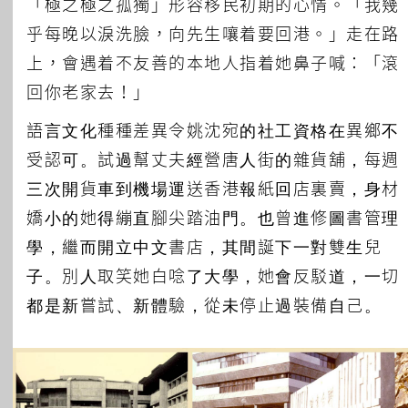
「極之極之孤獨」形容移民初期的心情。「我幾
乎每晚以淚洗臉，向先生嚷着要回港。」走在路
上，會遇着不友善的本地人指着她鼻子喊：「滾
回你老家去！」
語言文化種種差異令姚沈宛的社工資格在異鄉不
受認可。試過幫丈夫經營唐人街的雜貨舖，每週
三次開貨車到機場運送香港報紙回店裏賣，身材
嬌小的她得繃直腳尖踏油門。也曾進修圖書管理
學，繼而開立中文書店，其間誕下一對雙生兒
子。別人取笑她白唸了大學，她會反駁道，一切
都是新嘗試、新體驗，從未停止過裝備自己。