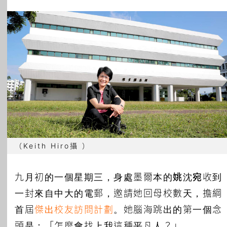
所有主題
（Keith Hiro攝 ）
九月初的一個星期三，身處墨爾本的
姚沈宛
收到
一封來自中大的電郵，邀請她回母校數天，擔綱
首屆
傑出校友訪問計劃
。她腦海跳出的第一個念
頭是：「怎麼會找上我這種平凡人？」