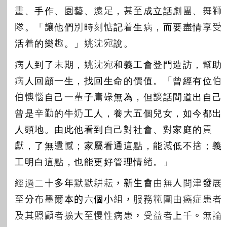
畫、手作、園藝、遠足，甚至成立話劇團、舞獅
隊。「讓他們別時刻惦記着生病，而要盡情享受
活着的樂趣。」姚沈宛說。
病人到了末期，姚沈宛和義工會登門造訪，幫助
病人回顧一生，找回生命的價值。「曾經有位伯
伯懊惱自己一輩子庸碌無為，但談話間道出自己
曾是辛勤的牛奶工人，養大五個兒女，如今都出
人頭地。由此他看到自己對社會、對家庭的貢
獻，了無遺憾；家屬看通這點，能減低不捨；義
工明白這點，也能更好管理情緒。」
經過二十多年默默耕耘，新生會由無人問津發展
至分布墨爾本的六個小組，服務範圍由癌症患者
及其照顧者擴大至慢性病患，受益者上千。無論