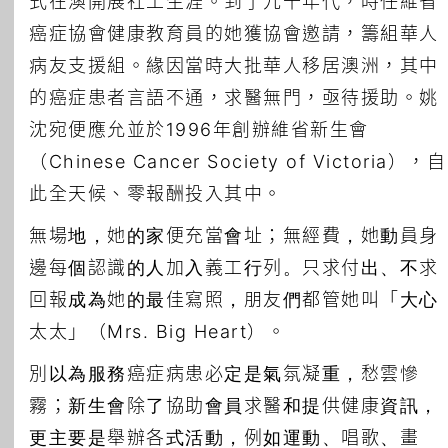
式在澳開展社工生涯。到了九十年代，時任維省
癌症協會健康教育員的她獲協會邀請，籌組華人
病友支援組。緣因當時大批華人移居澳洲，其中
的癌症患者言語不通，求醫無門，亟待援助。姚
沈宛便應允並於1996年創辦維省新生會
（Chinese Cancer Society of Victoria），自
此全天候、零報酬投入其中。
無場地，她的家便充當會址；無經費，她動員身
邊每個認識的人加入義工行列。只求付出、不求
回報成為她的最佳寫照，朋友們都管她叫「大心
太太」（Mrs. Big Heart）。
別以為服務癌症病患必定是氣氛凝重，愁雲慘
霧；新生會除了協助會員求醫和提供健康資訊，
更主要是舉辦各式活動，例如運動、唱歌、畫