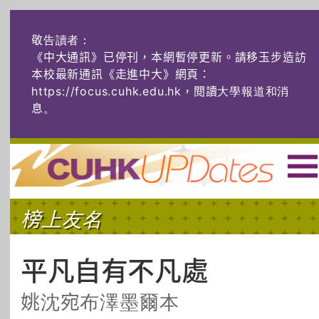
敬告讀者：
《中大通訊》已停刊，本網暫停更新。請移玉步造訪
本校最新通訊《走進中大》網頁：
https://focus.cuhk.edu.hk，閱讀大學報道和消
息
。
主頁
|
ENG
|
简体
|
榜上友名
頭條
榜上友名
學術探奇
社創薈動
六物窺人
AI：人算不如
平凡自有不凡處
機算？
姚沈宛布澤墨爾本
藝士匹靈
雅共賞
字裏科技