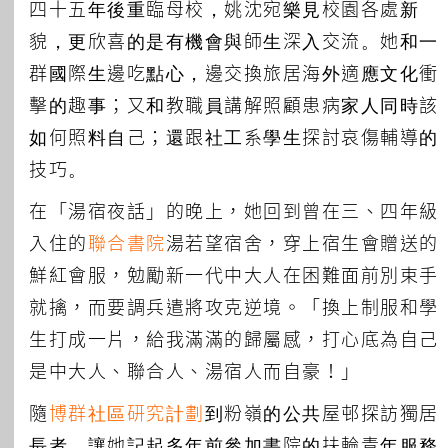
四十五年後重臨母校，姚沈宛樂見校園各處新
貌，更欣喜的是有機會與師生深入交流。她和一
群國際生邊吃點心，邊交換旅居海外適應文化衝
擊的趣事；又和教職員講解照顧患病家人同時該
如何照料自己；還跟社工系學生探討哀傷輔導的
技巧。
在「湯宿夜話」的晚上，她回到曾在三、四年級
入住的
聯合書院
湯若望宿舍，穿上宿生會贈送的
鮮紅會服，勉勵新一代中大人在困難面前別束手
就擒，而要調兵遣將攻克逆境。「換上制服和學
生打成一片，給我滿滿的歸屬感，打心底為自己
是中大人、聯合人、湯宿人而自豪！」
隨
博群社區研究計劃
到粉嶺的公共屋邨探訪獨居
長者，讓她記起多年前參加書院的扶輪青年服務