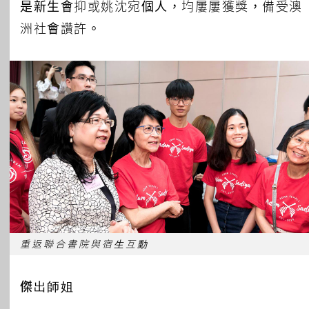
是新生會抑或姚沈宛個人，均屢屢獲獎，備受澳
洲社會讚許。
重返聯合書院與宿生互動
傑出師姐