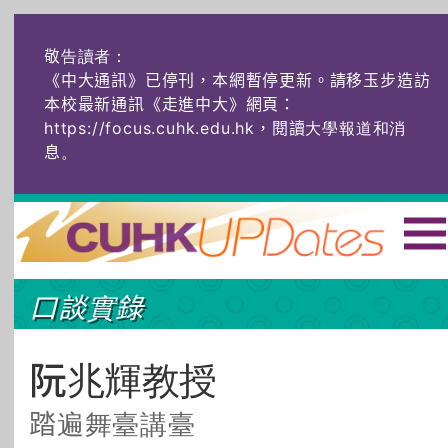
敬告讀者：
《中大通訊》已停刊，本網暫停更新。請移玉步造訪
本校最新通訊《走進中大》網頁：
https://focus.cuhk.edu.hk，閱讀大學報道和消
息
。
主頁
|
ENG
|
简体
|
口談實錄
頭條
榜上友名
學術探奇
社創薈動
六物窺人
AI：人算不如
阮兆輝教授
機算？
踏遍舞臺講臺
藝士匹靈
雅共賞
字裏科技