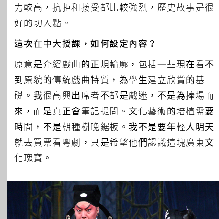
力較高，抗拒和接受都比較強烈，歷史故事是很
好的切入點。
這次在中大授課，如何設定內容？
原意是介紹戲曲的正規輪廓，包括一些現在看不
到原貌的傳統戲曲特質，為學生建立欣賞的基
礎。我很高興出席者不都是戲迷，不是為捧場而
來，而是真正會筆記提問。文化藝術的培植需要
時間，不是朝種樹晚鋸板。我不是要年輕人明天
就去買票看粵劇，只是希望他們認識這塊廣東文
化瑰寶。