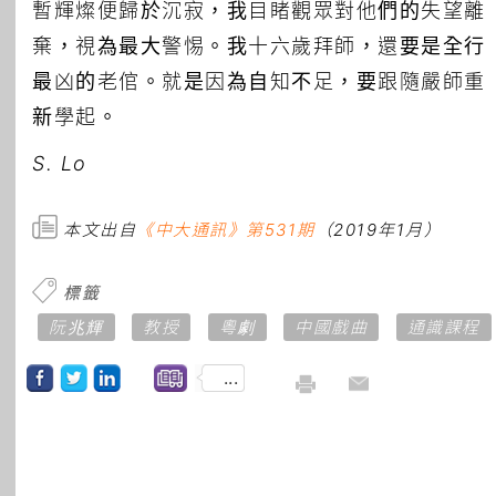
暫輝燦便歸於沉寂，我目睹觀眾對他們的失望離
棄，視為最大警惕。我十六歲拜師，還要是全行
最凶的老倌。就是因為自知不足，要跟隨嚴師重
新學起。
S. Lo
本文出自
《中大通訊》第531期
（2019年1月）
標籤
阮兆輝
教授
粵劇
中國戲曲
通識課程
...