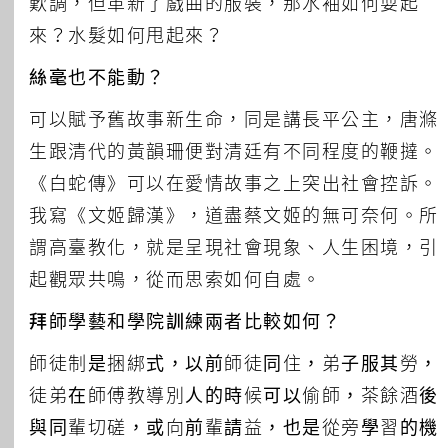
歎調，但革新了戲曲的服裝，那水袖如何耍起
來？水髮如何甩起來？
絲毫也不能動？
可以賦予舊故事新生命，同是講長平公主，唐滌
生跟清代的黃韻珊便對清廷有不同程度的鞭撻。
《白蛇傳》可以在愛情故事之上突出社會控訴。
我寫《文姬歸漢》，道盡蔡文姬的無可奈何。所
謂高臺教化，就是呈現社會現象、人生困境，引
起觀眾共鳴，從而思索如何自處。
拜師學藝和學院訓練兩者比較如何？
師徒制是捆綁式，以前師徒同住，弟子服其勞，
徒弟在師傅教導別人的時候可以偷師，茶餘酒後
與同輩切磋，或向前輩請益，也是從旁學習的機