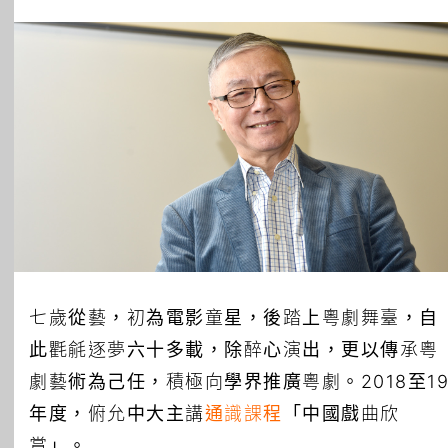
所有主題
七歲從藝，初為電影童星，後踏上粵劇舞臺，自
此氍毹逐夢六十多載，除醉心演出，更以傳承粵
劇藝術為己任，積極向學界推廣粵劇。2018至1
年度，俯允中大主講
通識課程
「中國戲曲欣
賞」。