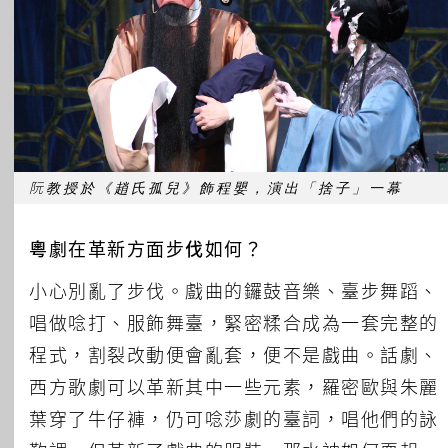
阮教授於《趙氏孤兒》飾程嬰，演出「捨子」一幕
粵劇在革新方面步伐如何？
小心別亂了步伐。戲曲的鑼鼓音樂、臺步舞蹈、
唱做唸打、服飾舞臺，緊密糅合成為一套完整的
程式，割裂改動便會亂套，便不是戲曲。話劇、
西方歌劇可以革新其中一些元素，羅密歐與朱麗
葉穿了牛仔褲，仍可唸莎劇的臺詞，唱他們的詠