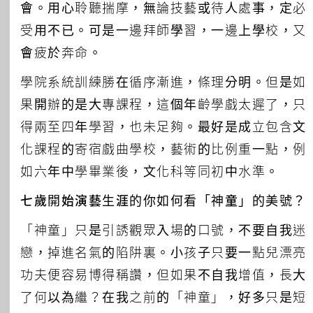
會。用心聆聽揣摩，無論技藝或待人處事，定必
受用不已。可是一邊拜師學習，一邊上學校，又
會疲於奔命。
學院系統訓練勝在循序漸進，條理分明。但是如
果開辦的是大專課程，這個年齡學戲太遲了，只
得兩至四年學習，也未足夠。最好是成立包含文
化課程的寄宿戲曲學校，藝術的比例重一點，例
如六年中學畢業後，文化科等同初中水準。
七歲開始演藝生涯的你如何看「神童」的美號？
「神童」只是引誘觀眾入場的口號，不要自我迷
戀，掉進名氣的陷阱裏。小孩子只要一點兒漂亮
功夫便容易博得稱讚，但如果不自我增值，長大
了何以為繼？在我之前的「神童」，好多只是短