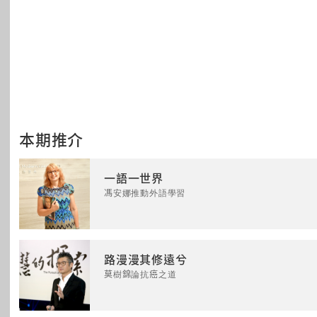
本期推介
一語一世界
馮安娜推動外語學習
路漫漫其修遠兮
莫樹錦論抗癌之道