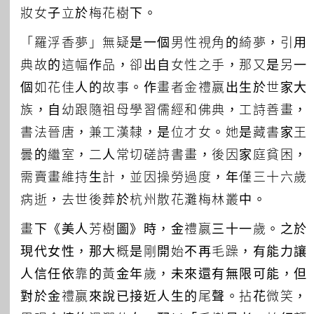
妝女子立於梅花樹下。
「羅浮香夢」無疑是一個男性視角的綺夢，引用
典故的這幅作品，卻出自女性之手，那又是另一
個如花佳人的故事。作畫者金禮嬴出生於世家大
族，自幼跟隨祖母學習儒經和佛典，工詩善畫，
書法晉唐，兼工漢隸，是位才女。她是藏書家王
曇的繼室，二人常切磋詩書畫，後因家庭貧困，
需賣畫維持生計，並因操勞過度，年僅三十六歲
病逝，去世後葬於杭州散花灘梅林叢中。
畫下《美人芳樹圖》時，金禮嬴三十一歲。之於
現代女性，那大概是剛開始不再毛躁，有能力讓
人信任依靠的黃金年歲，未來還有無限可能，但
對於金禮嬴來說已接近人生的尾聲。拈花微笑，