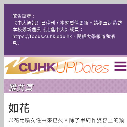
敬告讀者：
《中大通訊》已停刊，本網暫停更新。請移玉步造訪
本校最新通訊《走進中大》網頁：
https://focus.cuhk.edu.hk，閱讀大學報道和消
息
。
主頁
|
ENG
|
简体
|
雅共賞
頭條
榜上友名
學術探奇
社創薈動
六物窺人
AI：人算不如
如花
機算？
藝士匹靈
雅共賞
字裏科技
以花比喻女性由來已久。除了單純作姿容上的類