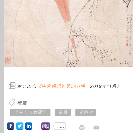
本文出自
《中大通訊》第546期
（2019年11月）
標籤
《美人芳樹圖》
書畫
文物館
...