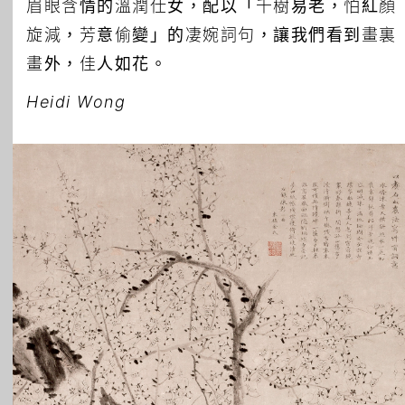
眉眼含情的溫潤仕女，配以「千樹易老，怕紅顏
旋減，芳意偷變」的凄婉詞句，讓我們看到畫裏
畫外，佳人如花。
Heidi Wong