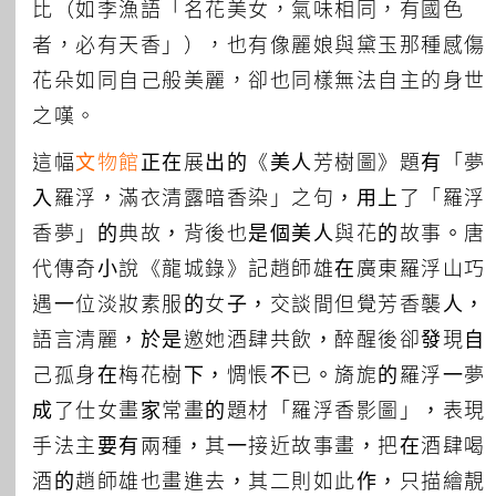
比（如李漁語「名花美女，氣味相同，有國色
所有主題
者，必有天香」），也有像麗娘與黛玉那種感傷
花朵如同自己般美麗，卻也同樣無法自主的身世
之嘆。
這幅
文物館
正在展出的《美人芳樹圖》題有「夢
入羅浮，滿衣清露暗香染」之句，用上了「羅浮
香夢」的典故，背後也是個美人與花的故事。唐
代傳奇小說《龍城錄》記趙師雄在廣東羅浮山巧
遇一位淡妝素服的女子，交談間但覺芳香襲人，
語言清麗，於是邀她酒肆共飲，醉醒後卻發現自
己孤身在梅花樹下，惆悵不已。旖旎的羅浮一夢
成了仕女畫家常畫的題材「羅浮香影圖」，表現
手法主要有兩種，其一接近故事畫，把在酒肆喝
酒的趙師雄也畫進去，其二則如此作，只描繪靚