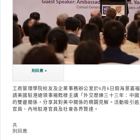
則回應 »
工商管理學院校友及企業事務辦公室於6月6日假海景嘉
請美國駐港總領事楊甦棣主講「外交歷練三十三年：中國
的雙邊關係，分享其對美中關係的精闢見解。活動吸引逾
官員、內地駐港官員及社會各界賢達。
共
則回應