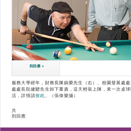
則回應 »
服務大學經年，財務長陳鎮榮先生（右）、校園發展處處
處處長阮健驄先生卸下重責，這天輕裝上陣，來一次桌球
活，詳情請
按此
。（張偉樂攝）
共
則回應