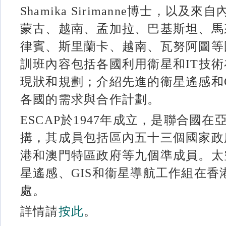
Shamika Sirimanne博士，以
蒙古、越南、孟加拉、巴基斯坦、馬
律賓、斯里蘭卡、越南、瓦努阿圖等
訓班內容包括各國利用衞星和IT技
現狀和規劃；介紹先進的衞星遙感和G
各國的需求與合作計劃。
ESCAP於1947年成立，是聯合國
搆，其成員包括區內五十三個國家政
港和澳門特區政府等九個準成員。太空
星遙感、GIS和衞星導航工作組在香
處。
詳情請
按此
。