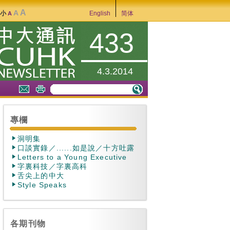
A
A
大小
English
简体
A
433
4.3.2014
專欄
洞明集
口談實錄／......如是說／十方吐露
Letters to a Young Executive
字裏科技／字裏高科
舌尖上的中大
Style Speaks
各期刊物