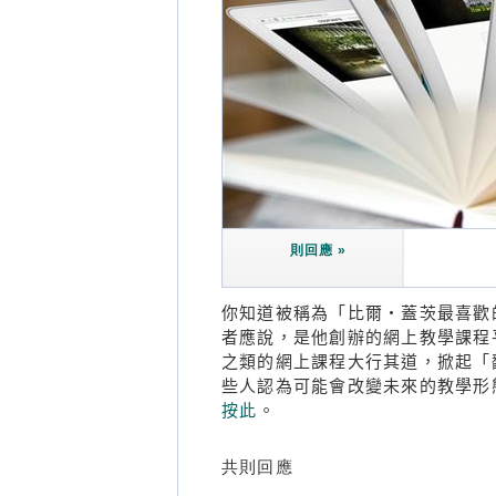
則回應 »
你知道被稱為「比爾‧蓋茨最喜歡的老
者應說，是他創辦的網上教學課程
之類的網上課程大行其道，掀起「
些人認為可能會改變未來的教學形
按此
。
共
則回應