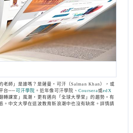
師」是誰嗎？是薩曼‧可汗（Salman Khan），或
平台──
可汗學院
。近年像可汗學院、
Coursera
或
edX
翻轉課室」風潮，更有邁向「全球大學堂」的趨勢。有
態。中文大學在這波教育新浪潮中也沒有缺席。詳情請