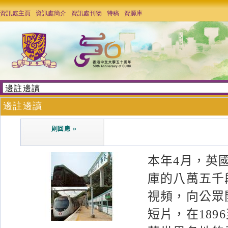
資訊處主頁
資訊處簡介
資訊處刊物
特稿
資源庫
邊註邊讀
則回應 »
本年4月，英
庫的八萬五千段
視頻，向公眾
短片，在189