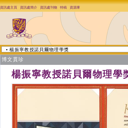
資訊處主頁
資訊處簡介
資訊處刊物
特稿
資源庫
博文貫珍
楊振寧教授諾貝爾物理學