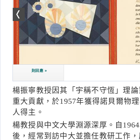
則回應 »
楊振寧教授因其「宇稱不守恆」理論
重大貢獻，於1957年獲得諾貝爾物
人得主。
楊教授與中文大學淵源深厚。自196
後，經常到訪中大並擔任教研工作，