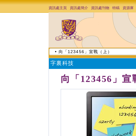
資訊處主頁
資訊處簡介
資訊處刊物
特稿
資源庫
• 向「123456」宣戰（上）
字裏科技
向「123456」