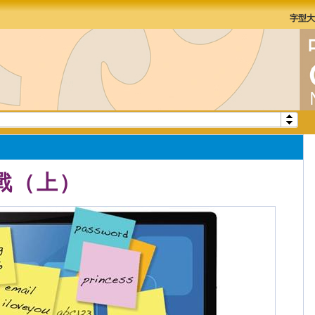
字型
宣戰（上）