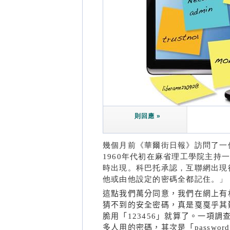
則回應 »
幾個月前《華爾街日報》訪問了一位退休
1960年代初在麻省理工學院主
時出現。科巴托承認，互聯網出現
他或由他設定的密碼全都記住。」
這點我們萬分同意，我們在網上有
猜不到的安全密碼，真是戛戛乎其
脆用「123456」就算了。一項調
多人用的密碼，其次是「password