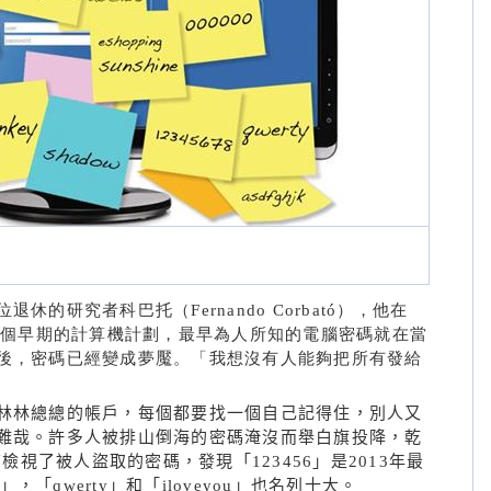
的研究者科巴托（Fernando Corbató），他在
持一個早期的計算機計劃，最早為人所知的電腦密碼就在當
後，密碼已經變成夢魘。「我想沒有人能夠把所有發給
林林總總的帳戶，每個都要找一個自己記得住，別人又
難哉。許多人被排山倒海的密碼淹沒而舉白旗投降，乾
查檢視了被人盜取的密碼，發現「123456」是2013年最
」，「qwerty」和「iloveyou」也名列十大。