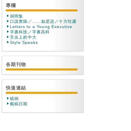
專欄
洞明集
口談實錄／......如是說／十方吐露
Letters to a Young Executive
字裏科技／字裏高科
舌尖上的中大
Style Speaks
各期刊物
快速連結
稿例
截稿日期