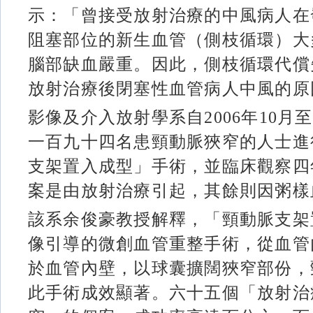
示：「曾接受放射治療的中風病人在
阻塞部位的新生血管（側枝循環）大
腦部缺血嚴重。因此，側枝循環代償
放射治療後閉塞性血管病人中風的
影像及介入放射學系自2006年10月至
一百九十四名患頸動脈狹窄的人士進
支架置入成型」手術，並臨床觀察四
案是由放射治療引起，其餘則因粥
該系余俊豪教授解釋，「頸動脈支架
像引導的微創血管重整手術，從血管
於血管內壁，以球囊擴闊狹窄部份，
此手術成效顯著。六十五個「放射治