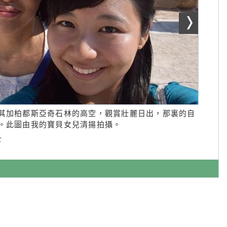
其加柏都斯亞奇石林的高空，觀賞壯麗日出，那裏的自
。此圖由我的寶貝女兒清揚拍攝。
士