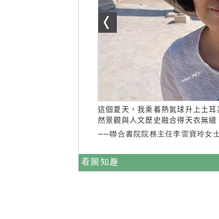
這個夏天，我乘着熱氣球升上土耳
然景觀與人文歷史融合得天衣無縫
──聯合書院院務主任李雷寶玲女
看圖知趣