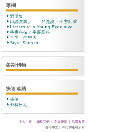
專欄
洞明集
口談實錄／......如是說／十方吐露
Letters to a Young Executive
字裏科技／字裏高科
舌尖上的中大
Style Speaks
各期刊物
快速連結
稿例
截稿日期
中大主頁
|
聯絡我們
|
免責聲明
|
私隱政策
香港中文大學2020版權所有