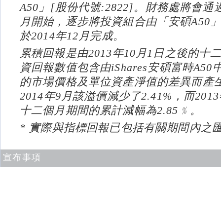
A50」[股份代號:2822]。財務處將會通
月開始，逐步將投資組合由「安碩A50」
於2014年12月完成。
累積回報是由2013年10月1日之後的
資回報數值包含由iShares安碩富時A50中
的市場價格及單位資產淨值的差異而產
2014年9月該溢價減少了2.41%，而2013
十二個月期間的累計減幅為2.85﹪。
* 實際與指標回報已包括有關期間內之
宣布事項