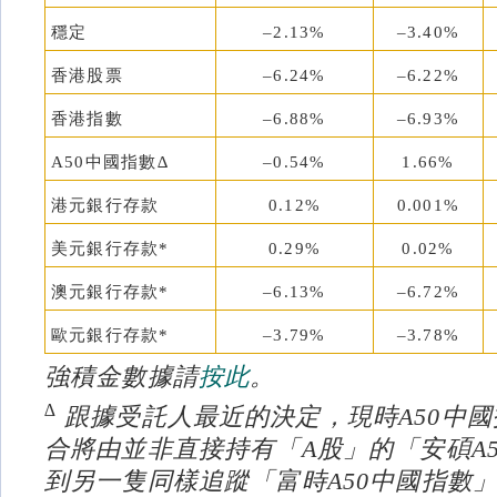
穩定
–2.13%
–3.40%
香港股票
–6.24%
–6.22%
香港指數
–6.88%
–6.93%
A50中國指數∆
–0.54%
1.66%
港元銀行存款
0.12%
0.001%
美元銀行存款*
0.29%
0.02%
澳元銀行存款*
–6.13%
–6.72%
歐元銀行存款*
–3.79%
–3.78%
強積金數據請
按此
。
∆
跟據受託人最近的決定，現時A50中
合將由並非直接持有「A股」的「安碩A50」
到另一隻同樣追蹤「富時A50中國指數