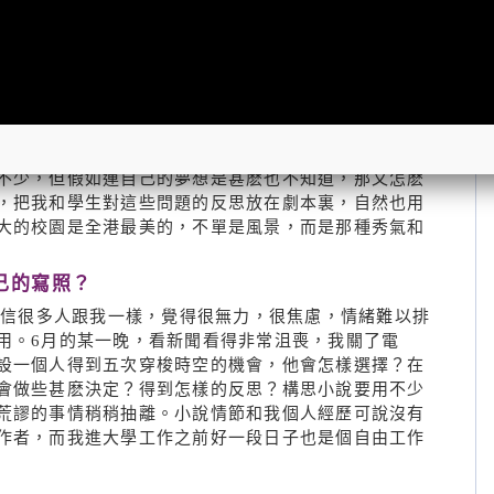
工作太忙，一年過去，甚麽也沒發生。到了下一個生
之後的一年，用盡了所有週末和假期，終於把《佳釀》
分」嗎？
深厚。在這兒工作幾年，發現學生都面對一些焦慮和迷
競爭，進得大學，反而不知道該怎樣利用新得到的自主
不少，但假如連自己的夢想是甚麽也不知道，那又怎麽
，把我和學生對這些問題的反思放在劇本裏，自然也用
大的校園是全港最美的，不單是風景，而是那種秀氣和
己的寫照？
，相信很多人跟我一樣，覺得很無力，很焦慮，情緒難以排
用。6月的某一晚，看新聞看得非常沮喪，我關了電
設一個人得到五次穿梭時空的機會，他會怎樣選擇？在
會做些甚麽決定？得到怎樣的反思？構思小說要用不少
荒謬的事情稍稍抽離。小說情節和我個人經歷可說沒有
作者，而我進大學工作之前好一段日子也是個自由工作