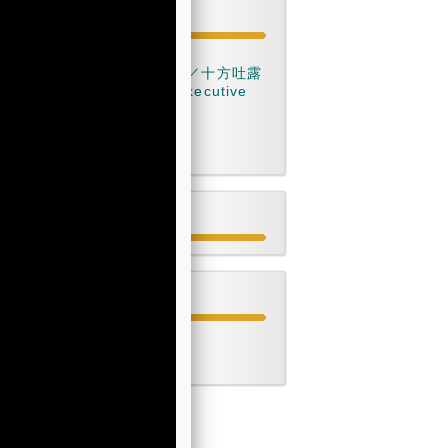
專欄
洞明集
口談實錄／......如是說／十方吐露
Letters to a Young Executive
字裏科技／字裏高科
舌尖上的中大
Style Speaks
各期刊物
快速連結
稿例
截稿日期