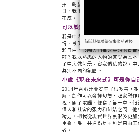
拍一齣戲。念頭滋生容易，可由於
日，我下定決心，要把戲拍出來。
拍成。
可以談談《佳釀》的「中大成
我是中大本科畢業的，對中大感情
新聞與傳播學院朱順慈教授
惘。最明顯的是熬過了漫長激烈的
和自由。鼓勵人們追求夢想的聲音
辦？我以熟悉的人物的感受為藍本
了中大做背景。容我偏私的說，中
與別不同的氛圍。
小說《現在未來式》可是你自
2014年香港連叠發生了很多事
解。創作可以發揮幻想，起安慰作
視，開了電腦，便寫了第一章。假
個人和社會的張力和糾結之間，他
精力，把我從現實世界裏很多更加
重叠，唯一共通點是主角是自由工
者。