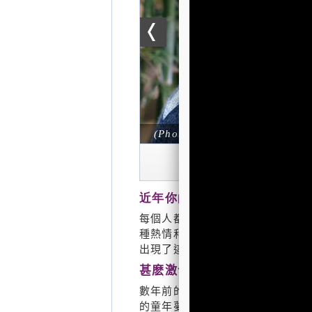
(Photo by ISO staff)
則回應 »
近年你的創作非常旺盛，先有
每個人都有表達自己和跟別人溝通
種熱情和好奇，是順理成章的。過
出現了這兩件作品。
甚麽激發你拍《佳釀》？
數年前的生日，我想到給自己一份
的童年夢想呢？想到自己寫過的「