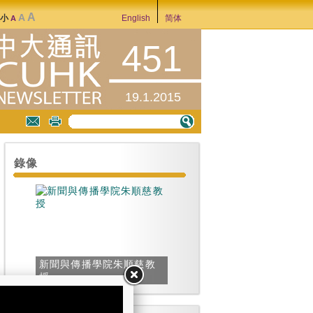
A
A
大小
English
简体
A
451
19.1.2015
錄像
新聞與傳播學院朱順慈教
授