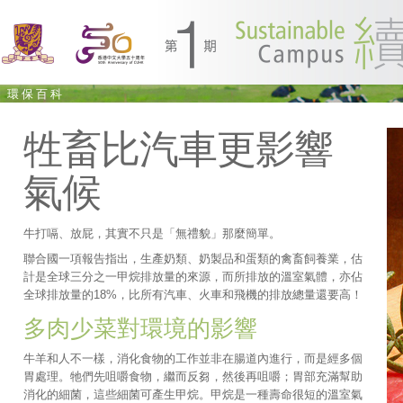
環保百科
牲畜比汽車更影響
氣候
牛打嗝、放屁，其實不只是「無禮貌」那麼簡單。
聯合國一項報告指出，生產奶類、奶製品和蛋類的禽畜飼養業，估
計是全球三分之一甲烷排放量的來源，而所排放的溫室氣體，亦佔
全球排放量的18%，比所有汽車、火車和飛機的排放總量還要高！
多肉少菜對環境的影響
牛羊和人不一樣，消化食物的工作並非在腸道內進行，而是經多個
胃處理。牠們先咀嚼食物，繼而反芻，然後再咀嚼；胃部充滿幫助
消化的細菌，這些細菌可產生甲烷。甲烷是一種壽命很短的溫室氣