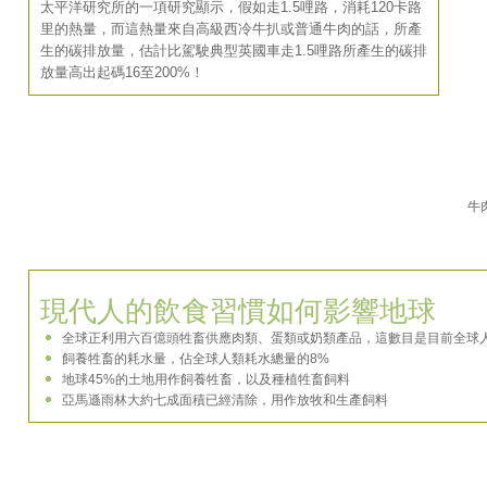
太平洋研究所的一項研究顯示，假如走1.5哩路，消耗120卡路
里的熱量，而這熱量來自高級西冷牛扒或普通牛肉的話，所產
生的碳排放量，估計比駕駛典型英國車走1.5哩路所產生的碳排
放量高出起碼16至200%！
牛
現代人的飲食習慣如何影響地球
全球正利用六百億頭牲畜供應肉類、蛋類或奶類產品，這數目是目前全球
飼養牲畜的耗水量，佔全球人類耗水總量的8%
地球45%的土地用作飼養牲畜，以及種植牲畜飼料
亞馬遜雨林大約七成面積已經清除，用作放牧和生產飼料