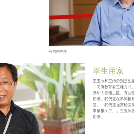
張志剛先生
學生用家
王玉冰和王鑄分別是生
「同儕教育有三種方式
動加入節能主題。有些
習慣。我們還在不同樓
說。「我們還從實驗室
畢業很久了。」王玉冰
習慣。