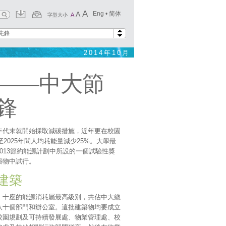
A
A
Eng
•
简体
A
字型大小
先鋒
2014年10月
——中大節
鋒
年代末就開始採取減碳措施，近年更在校園
至2025年間人均耗能量減少25%。大學最
013節約能源計劃中所設的一個試驗性獎
築物中試行。
建築
，十座的能源消耗屬最高級別，共佔中大總
過八十個部門和辦公室。這批建築物均要成立
校園規劃及可持續發展處、物業管理處、校