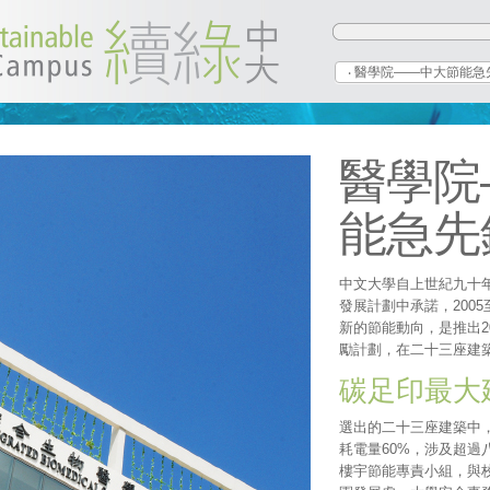
‧ 醫學院——中大節能急
醫學院
能急先
中文大學自上世紀九十
發展計劃中承諾，2005
新的節能動向，是推出2
勵計劃，在二十三座建
碳足印最大
選出的二十三座建築中
耗電量60%，涉及超
樓宇節能專責小組，與