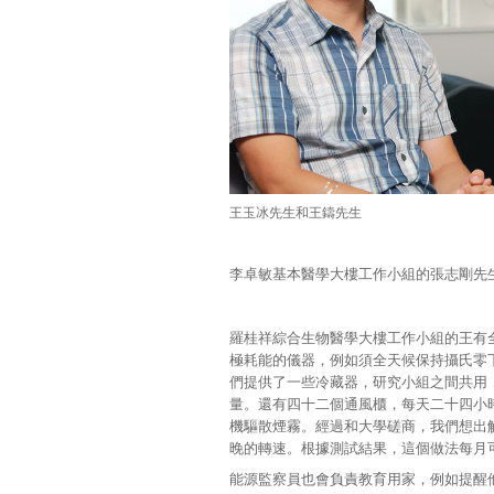
王玉冰先生和王鑄先生
李卓敏基本醫學大樓工作小組的張志剛先
羅桂祥綜合生物醫學大樓工作小組的王有
極耗能的儀器，例如須全天候保持攝氏零下
們提供了一些冷藏器，研究小組之間共用
量。還有四十二個通風櫃，每天二十四小
機驅散煙霧。經過和大學磋商，我們想出
晚的轉速。根據測試結果，這個做法每月可
能源監察員也會負責教育用家，例如提醒