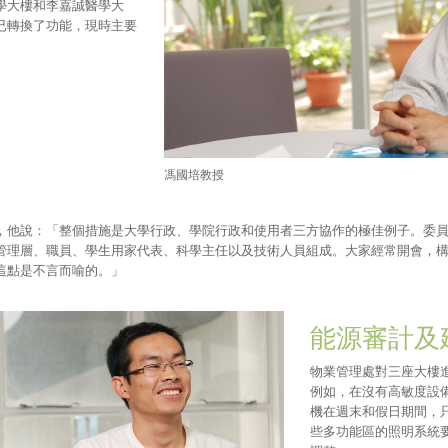
學大樓和李嘉誠醫學大
已轉換了功能，現時主要
馮國培教授
，他說：「整個措施是大學行政、學院行政和使用者三方協作的極佳例子。委
管理層、職員、學生用家代表、科學主任以及技術人員組成。大家經常開會，
這點是不言而喻的。」
能源審計及
物業管理處對三座大樓
例如，在沒有高敏度設
機在週末和假日期間，
些多功能區的照明系統