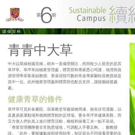
環保百科
青青中大草
中大以翠綠校園見稱，樹木一直備受關注，然而較少人留意的是其
草坪草。草坪草由物業管理處，體育部和專家悉心呵護，地理與資
源管理學系客座副教授、香港屈指可數的草皮專家鄒桂昌教授就是
其中一位。此外物業管理處和體育部也配合支持，讓校園綠茵處
處。
健康青草的條件
草坪草可見於各書院、崇基教堂等建築物周邊、校長住宅漢園，以
及夏鼎基運動場和嶺南體育館的足球場。要令草坪草健康美觀，而
又方便人們在其上進行體育活動，種植和保養工夫一點不容易。
「專業管理團隊要非常熟悉場地，可調配人手要足夠。」鄒教授
說。「此外，要根據氣候和使用頻率，制定迎合不同保養需要的全