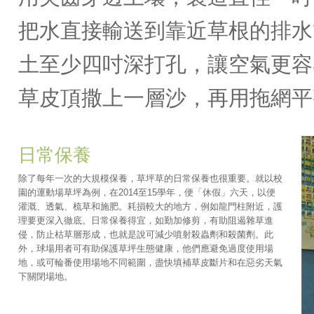
把水直接輸送到靠近草根的排水
土至少四吋深打孔，讓空氣更容
草皮頂撒上一層沙，再用拖網平
日常保養
除了每年一次的大規模保養，草坪草的日常保養也很重要。就以校
園的運動場草坪為例，在2014至15學年，便「休假」六天，以便
灌溉、透氣、梳草和施肥。耗損較大的地方，例如龍門柱附近，護
理要更深入徹底。日常保養得宜，如勤加修剪，有助阻遏雜草進
侵，防止枯草層形成，也就是說可減少噴射殺蟲劑和殺菌劑。此
外，球場用者可有助保護草坪生態健康，他們應避免過度使用場
地，或可輪番使用場地不同範圍，盡快填補草皮斷片和在惡劣天氣
下關閉場地。