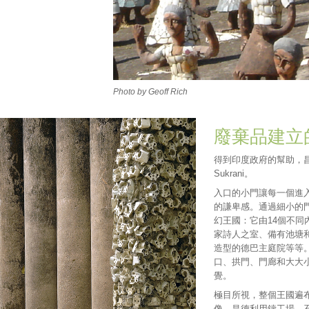
Photo by Geoff Rich
廢棄品建立
得到印度政府的幫助，
Sukrani。
入口的小門讓每一個進
的謙卑感。通過細小的
幻王國：它由14個不
家詩人之室、備有池塘
造型的德巴主庭院等等
口、拱門、門廊和大大
覺。
極目所視，整個王國遍
像。昌德利用鑄工場、