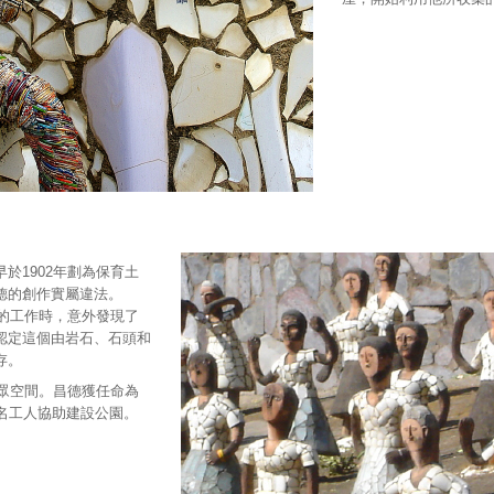
於1902年劃為保育土
德的創作實屬違法。
疾的工作時，意外發現了
認定這個由岩石、石頭和
存。
公眾空間。昌德獲任命為
名工人協助建設公園。