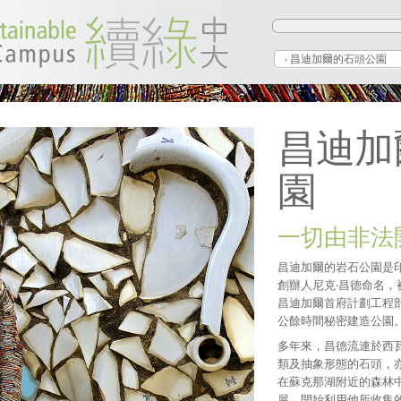
‧ 昌迪加爾的石頭公園
昌迪加
園
一切由非法
昌迪加爾的岩石公園是
創辦人尼克‧昌德命名，
昌迪加爾首府計劃工程部
公餘時間秘密建造公園
多年來，昌德流連於西
類及抽象形態的石頭，
在蘇克那湖附近的森林
屋，開始利用他所收集的