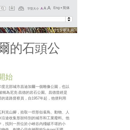
A
A
Eng
•
简体
A
字型大小
2015年4月
爾的石頭公
開始
印度北部城市昌迪加爾一個雕像公園，也以
被稱為尼克‧昌德的岩石公園。昌德曾經是
的道路督察員，自1957年起，他便利用
。
瓦利克山腳，拾取一些形似雀鳥、動物、人
亦沿途收集形狀特別的城市和工業廢料。他
中，找到一所位於小峽谷內殘破不堪的小
物件，創建心目中神聖的Sukrani王國。