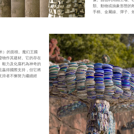
類、動物或抽象形態的
手柄、金屬線、彈子、
方米）的面積。魔幻王國
廢物作其建材。它的存在
、毅力及化腐朽為神奇的
且贏得國際支持，但它將
支持者不懈努力繼續經