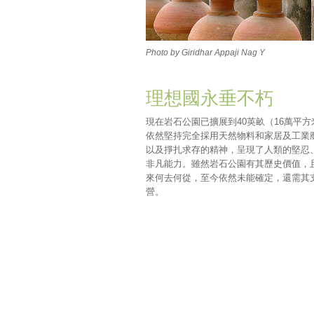
Photo by Giridhar Appaji Nag Y
理想國永垂不朽
現在岩石公園已擴展到40英畝（16萬平
依然堅持完全採用天然物料和家居及工業
以及掙扎求存的精神，呈現了人類的堅忍
非凡能力。雖然岩石公園有其歷史價值，
來何去何從，至今依然未能確定，還需其
營。