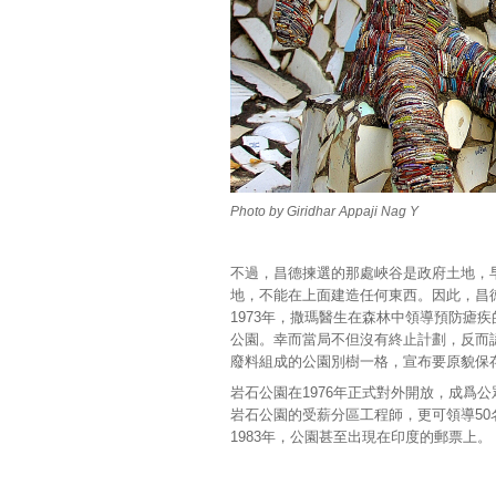
Photo by Giridhar Appaji Nag Y
不過，昌德揀選的那處峽谷是政府土地，早
地，不能在上面建造任何東西。因此，昌
1973年，撒瑪醫生在森林中領導預防瘧
公園。幸而當局不但沒有終止計劃，反而
廢料組成的公園別樹一格，宣布要原貌保
岩石公園在1976年正式對外開放，成爲
岩石公園的受薪分區工程師，更可領導50
1983年，公園甚至出現在印度的郵票上。