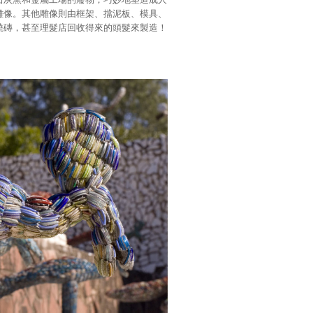
雕像。其他雕像則由框架、擋泥板、模具、
燒磚，甚至理髮店回收得來的頭髮來製造！