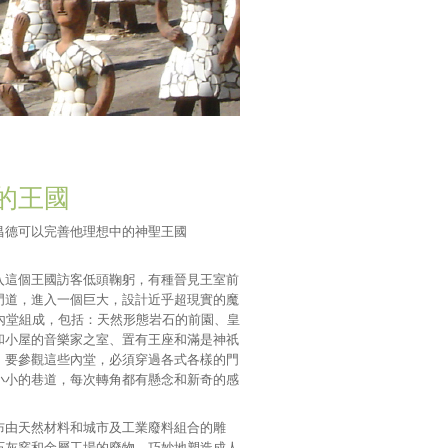
的王國
昌德可以完善他理想中的神聖王國
入這個王國訪客低頭鞠躬，有種晉見王室前
門道，進入一個巨大，設計近乎超現實的魔
同內堂組成，包括：天然形態岩石的前園、皇
和小屋的音樂家之室、置有王座和滿是神祇
。要參觀這些內堂，必須穿過各式各樣的門
小小的巷道，每次轉角都有懸念和新奇的感
布由天然材料和城市及工業廢料組合的雕
石灰窯和金屬工場的廢物，巧妙地塑造成人