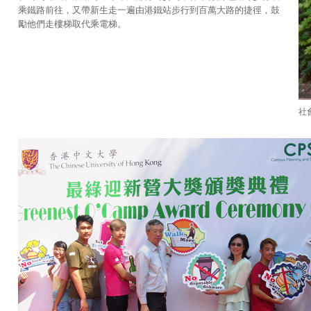
乘鐵路前往，又帶新生走一遍由港鐵站步行到百萬大路的捷徑，鼓
勵他們走樓梯取代乘電梯。
社