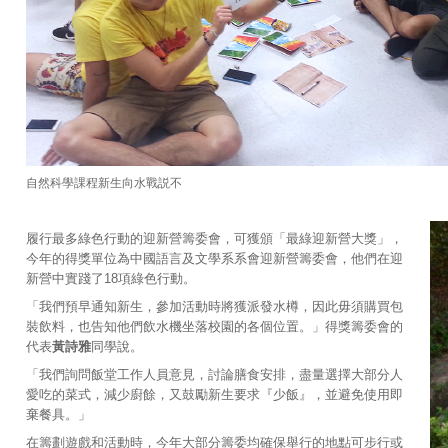
自然科學課程新生向水戰説不
履行最多綠色行動的迎新營籌委會，可獲頒「最綠迎新營大獎」，
今年的得獎單位為中國語言及文學系系會迎新營籌委會，他們在迎
新營中實踐了18項綠色行動。
「我們預早通知新生，參加活動時將獲派發水樽，因此毋須購買包
裝飲料，也告知他們飲水機坐落校園的各個位置。」得獎籌委會的
代表
黃詩雅
同學說。
「我們詢問飯堂工作人員意見，討論膳食安排，盡量選擇大部分人
愛吃的菜式，減少廚餘，又鼓勵新生要求『少飯』，並避免使用即
棄餐具。」
在籌劃遊戲和活動時，今年大部分籌委均確保舉行的地點可步行或