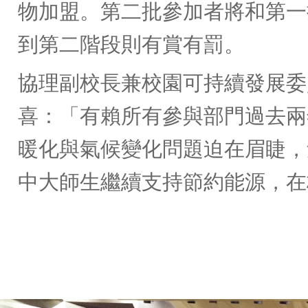
物加盟。第二批參加者將和第一
到第二階段則有賞有罰。
協理副校長兼校園可持續發展委
喜：「有賴所有參與部門過去兩
暖化與氣候變化問題迫在眉睫，
中大師生繼續支持節約能源，在