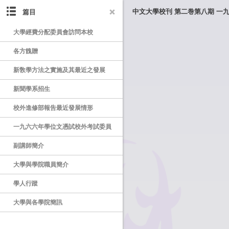
篇目
中文大學校刊 第二巻第八期 一
大學經費分配委員會訪問本校
各方餽贈
新敎學方法之實施及其最近之發展
新聞學系招生
校外進修部報吿最近發展情形
一九六六年學位文憑試校外考試委員
副講師簡介
大學與學院職員簡介
學人行蹤
大學與各學院簡訊