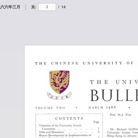
九六六年三月
頁:
/
14