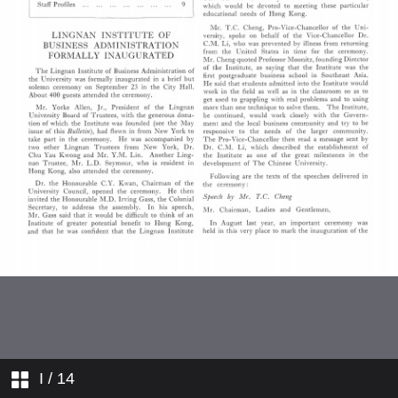
學院消息
敎職員簡介
I
/ 14