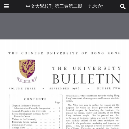
下载
中文大學校刊 第三巻第二期 一九六六年九月
bulletin202001_en.pdf
40.1 MB
更多文件
bulletin202001en.pdf
目录
6.8 MB
嶺南商科硏究所正式成立
本校各項硏究計劃
本校社會調査硏究中心最近之發展
嘉賓蒞校訪問
大學公開學術演講
學人行蹤