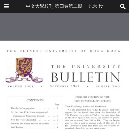
下载
中文大學校刊 第四巻第二期 一九六七年十一月
bulletin202001_en.pdf
15.5 MB
更多文件
bulletin202001en.pdf
目录
6.8 MB
本校舉行第六屆集會大典
關議員祖堯博士續任本大學校董會主
席
本大學新任副校長
中國文化硏究所宣吿成立
敎職員簡介
學人行踪