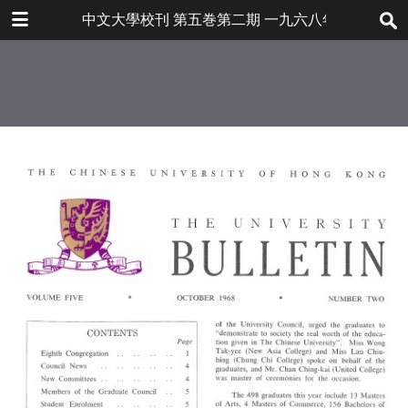
下载
中文大學校刊 第五巻第二期 一九六八年十月
bulletin202001_en.pdf
41.5 MB
更多文件
bulletin202001en.pdf
目录
6.8 MB
本大學舉行第八屆集會大典
大學校董會消息
本校新設各委員會
本年度研究院院務委員會委員
學生人數統計
大學圖書館閱覽及借書規則