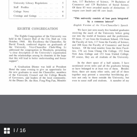
敎職員簡介
學院消息
學人行蹤
更正
I
/ 16