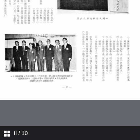
人事動態
教職員簡介
學人行蹤
學院消息
II
/ 10