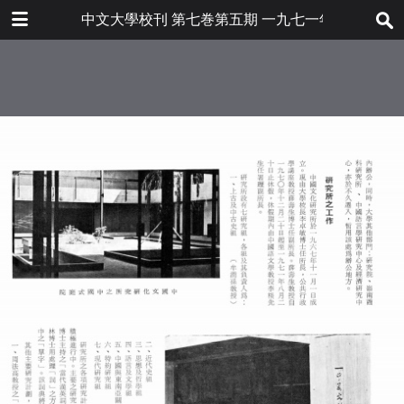
下载
中文大學校刊 第七巻第五期 一九七一年一月
bulletin202001_tc.pdf
8.6 MB
更多文件
bulletin202001tc.pdf
目录
7.2 MB
中國文化硏究所新廈落成
東南亞高等教育機構協會 第八次會
員大會及研討會
翻譯課程及工作之發展
各界捐贈
大學獎助學金
第一屆田徑運動大會