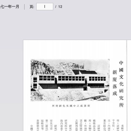
九七一年一月
頁:
/
12