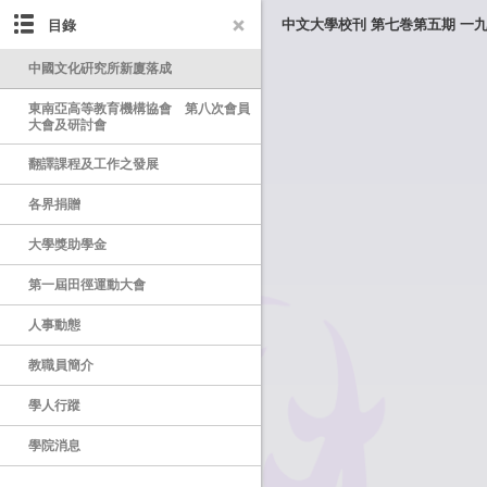
目錄
中文大學校刊 第七巻第五期 一
中國文化硏究所新廈落成
東南亞高等教育機構協會 第八次會員
大會及研討會
翻譯課程及工作之發展
各界捐贈
大學獎助學金
第一屆田徑運動大會
人事動態
教職員簡介
學人行蹤
學院消息