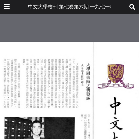
下载
中文大學校刊 第七巻第六期 一九七一年二月
bulletin202001_tc.pdf
5.5 MB
更多文件
bulletin202001tc.pdf
目录
7.2 MB
大學圖書館之新發展
東亞研究中心
嶺南商科硏究所開設新課程
就業輔導硏習會
紅樓夢研究展覽
本校教職員參加國際東方學者會議