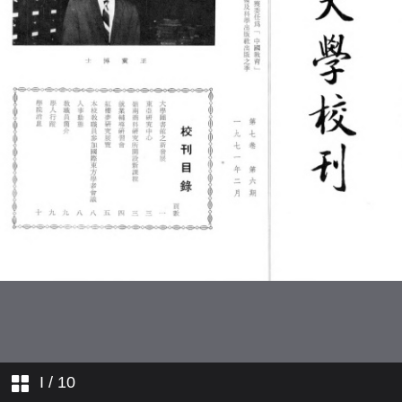
人事動態
教職員簡介
學人行蹤
學院消息
I
/ 10