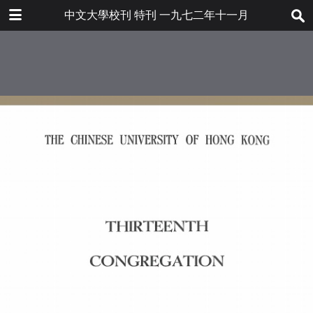
下载
中文大學校刊 特刊 一九七二年十一月
bulletin202001_en.pdf
10.2 MB
更多文件
bulletin202001en.pdf
目录
6.8 MB
頒授榮譽學位及各科學位典禮