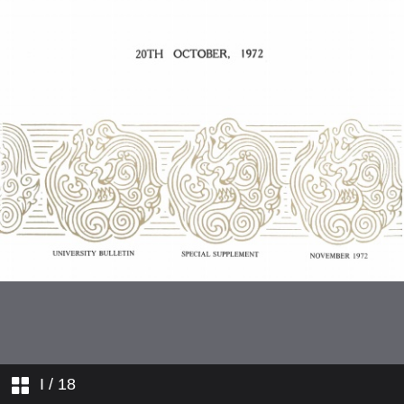
I
/ 18