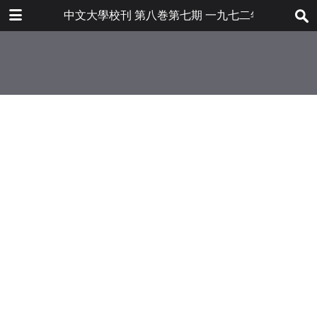
下载
中文大學校刊 第八巻第七期 一九七二年二月
bulletin202001_en.pdf
29.1 MB
更多文件
bulletin202001en.pdf
目录
6.8 MB
中國文化硏究所新獻
香港藝術中心首次公開畫展揭幕
校務主任出席「大學敎學技術」研討
會
大學敎務會委員
聯合書院遷入沙田校園
敎職員房屋津貼及進修計劃