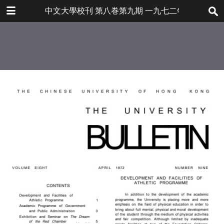
下载
中文大學校刊 第八巻第九期 一九七二年四月
bulletin202001_en.pdf
29.1 MB
更多文件
bulletin202001en.pdf
目录
6.8 MB
本校之體育活動及發展
政治與行政學系
紅樓夢硏究資料展覽及硏討會
大學學生會選出第二屆職員
人事動態
敎職員簡介