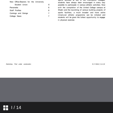
學人行蹤
學院消息
I
/ 14