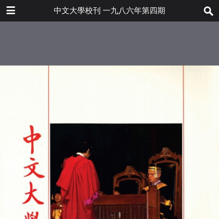
下载
中文大學校刊 一九八六年第四期
bulletin202001_tc.pdf
7.4 MB
更多文件
bulletin202001tc.pdf
目录
7.2 MB
大學要聞
大學委任新校長
近期發展
數學系簡介
學術文化
第三十一屆典禮——頒授榮譽學
位及高級學位
文化活動
人物素描
楊瑞生熱釋光古陶瓷斷代實驗室
「華資銀行與東南亞國家建設」
人事動態
國際硏討會
各界捐贈