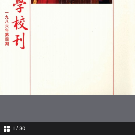
康有為書法展
廣州美術館藏明淸繪畫展
簡訊
I
/ 30