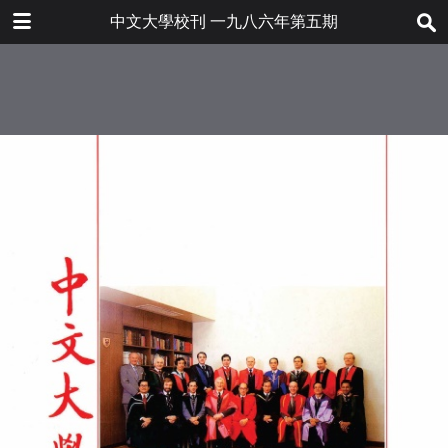
下载
中文大學校刊 一九八六年第五期
bulletin202001_tc.pdf
42.9 MB
更多文件
bulletin202001tc.pdf
目录
7.2 MB
大學要聞
悼念大學監督尤德爵士
近期發展
醫學院特輯
學術文化
第三十二屆頒授學士學位典禮
文化活動
人物素描
訪問醫學院首任院長蔡永業敎
學生人數統計
授
「憲法與基本法研討會」紀要
人事動態
近期出版新書刊
管中窺豹——我看醫學院與醫
簡訊
各界捐贈
學敎育