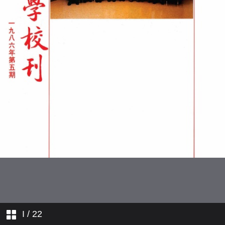
新任大學秘書長
五年的點滴
臨牀藥理學系
I
/ 22