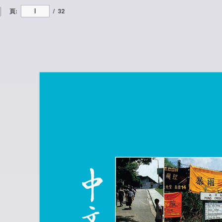
頁:
/
32