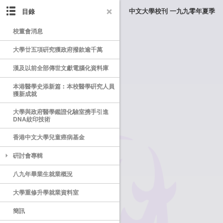
目錄
中文大學校刊 一九九零年夏季
校董會消息
大學廿五項硏究獲政府撥款逾千萬
漢及以前全部傳世文獻電腦化資料庫
本港醫學史添新篇︰本校醫學硏究人員
獲新成就
大學與政府醫學鑑證化驗室携手引進
DNA紋印技術
香港中文大學兒童癌病基金
硏討會專輯
八九年畢業生就業概況
大學重修升學就業資料室
簡訊