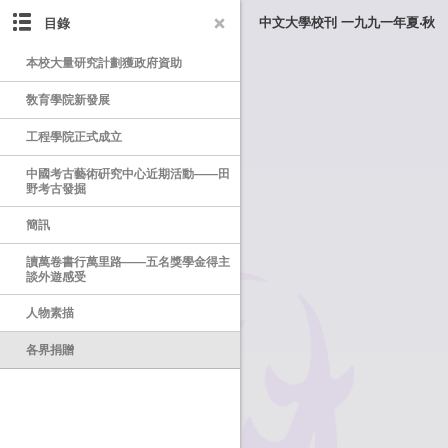
目錄
中文大學校刊 一九九一年夏‧秋
本校大量研究計劃獲政府資助
敎育學院新發展
工程學院正式成立
中國考古藝術硏究中心近期活動——田
野考古發掘
簡訊
讀萬卷書行萬里路——五名獎學金得主
談外遊感受
人物素描
各界捐贈