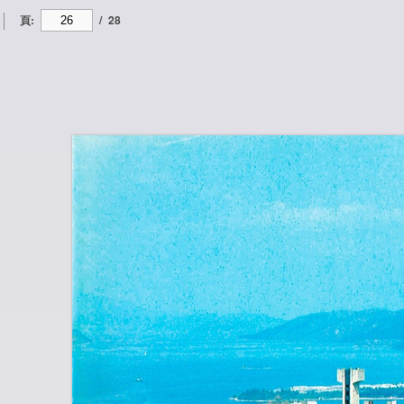
頁:
/
28