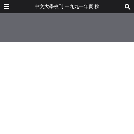
下载
中文大學校刊 一九九一年夏‧秋
bulletin202001_tc.pdf
62.1 MB
更多文件
bulletin202001tc.pdf
目录
7.2 MB
本校大量研究計劃獲政府資助
敎育學院新發展
工程學院正式成立
中國考古藝術硏究中心近期活動——
田野考古發掘
簡訊
讀萬卷書行萬里路——五名獎學金得