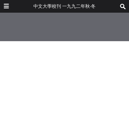
下载
中文大學校刊 一九九二年秋‧冬
bulletin202001_tc.pdf
86.8 MB
更多文件
bulletin202001tc.pdf
目录
7.2 MB
第四十四屆典禮——頒授榮譽及高級
學位
第四十五屆典禮——頒授學士學位
簡訊
榮譽的背後——中大划艇隊奪標的艱
苦歷程
九二年新生狀況調查