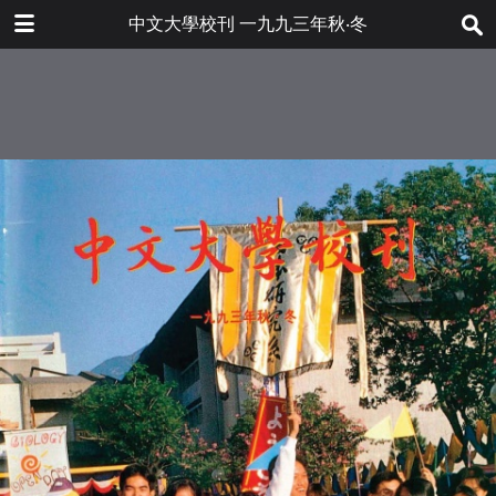
下载
中文大學校刊 一九九三年秋‧冬
bulletin202001_tc.pdf
44.9 MB
更多文件
bulletin202001tc.pdf
目录
7.2 MB
三十周年校慶活動特輯
第四十六屆頒授學位暨三十周年校慶
典禮
第四十七屆典禮——頒授高級學位及
學士學位
人物素描
簡訊